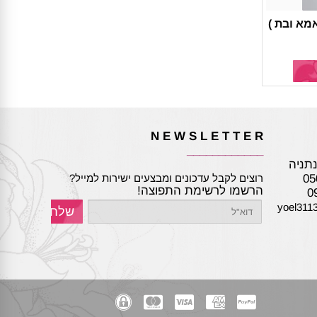
מא ובת )
N E W S L E T T E R
____________
05
רוצים לקבל עדכונים ומבצעים ישירות למייל?
הרשמו לרשימת התפוצה!
yoel311