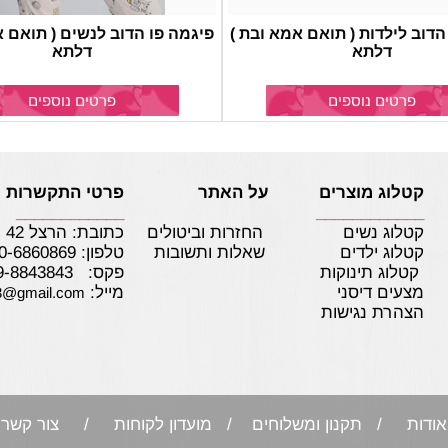
הדוב לילדות ( תואם אמא ובת )
פיגמה פו הדוב לנשים ( תואם א
דלתא
דלתא
פרטים נוספים
פרטים נוספים
קטלוג מוצרים על האתר
פרטי התקשרות
____________
____________
קטלוג נשים
החזרות וביטולים
כתובת: הרצל 42 נתניה
קטלוג ילדים
שאלות ותשובות
טלפון:
0-6860869
קטלוג תינוקות
פקס: 09-8843843
מצעים דיסני
מייל:
3@gmail.com
הצהרת נגישות
אודות
/ תקנון ומשלוחים / מועדון לקוחות /
צור קשר