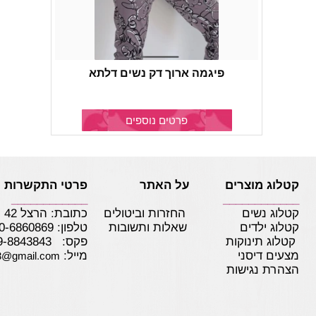
פיגמה ארוך דק נשים דלתא
פרטים נוספים
קטלוג מוצרים על האתר
פרטי התקשרות
____________
____________
קטלוג נשים
החזרות וביטולים
כתובת: הרצל 42 נתניה
קטלוג ילדים
שאלות ותשובות
טלפון:
0-6860869
קטלוג תינוקות
פקס: 09-8843843
מצעים דיסני
מייל:
3@gmail.com
הצהרת נגישות