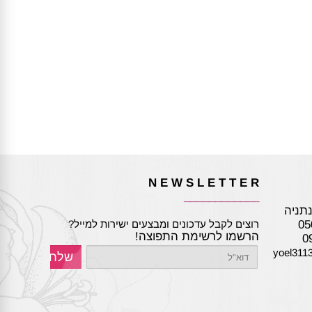
N E W S L E T T E R
____________
05
רוצים לקבל עדכונים ומבצעים ישירות למייל?
הרשמו לרשימת התפוצה!
yoel311