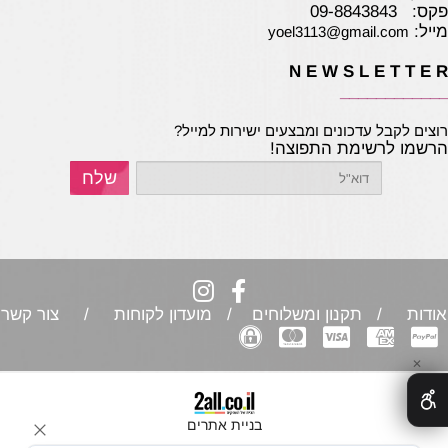
פקס: 09-8843843
מייל:
yoel3113@gmail.com
N E W S L E T T E R
____________
רוצים לקבל עדכונים ומבצעים ישירות למייל?
הרשמו לרשימת התפוצה!
אודות
/ תקנון ומשלוחים / מועדון לקוחות /
צור קשר
✕
בניית אתרים