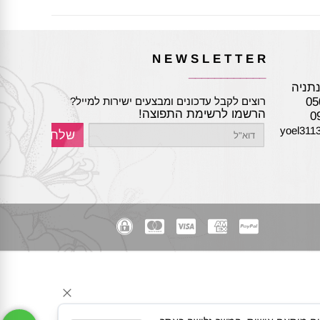
N E W S L E T T E R
____________
05
רוצים לקבל עדכונים ומבצעים ישירות למייל?
הרשמו לרשימת התפוצה!
yoel311