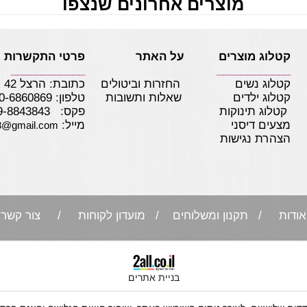
מוצרים אחרונים שנצפו
קטלוג מוצרים על האתר
פרטי התקשרות
____________
____________
קטלוג נשים
החזרות וביטולים
כתובת: הרצל 42 נתניה
קטלוג ילדים
שאלות ותשובות
טלפון:
0-6860869
קטלוג תינוקות
פקס: 09-8843843
מצעים דיסני
מייל:
3@gmail.com
הצהרת נגישות
אודות
/ תקנון ומשלוחים / מועדון לקוחות /
צור קשר
בניית אתרים