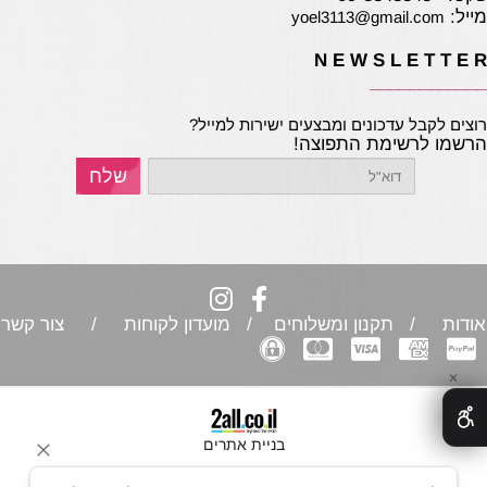
מייל:
yoel3113@gmail.com
N E W S L E T T E R
____________
רוצים לקבל עדכונים ומבצעים ישירות למייל?
הרשמו לרשימת התפוצה!
אודות
/ תקנון ומשלוחים / מועדון לקוחות /
צור קשר
✕
בניית אתרים