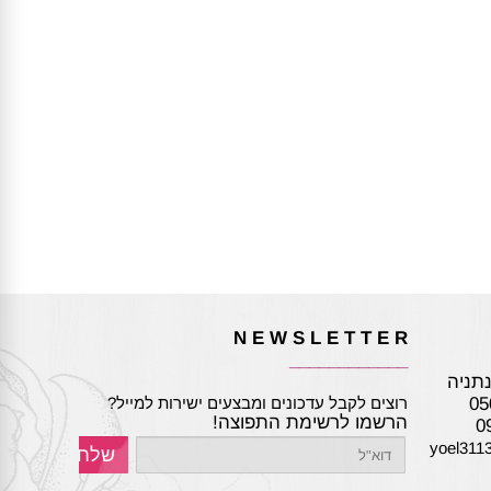
N E W S L E T T E R
____________
05
רוצים לקבל עדכונים ומבצעים ישירות למייל?
הרשמו לרשימת התפוצה!
yoel311