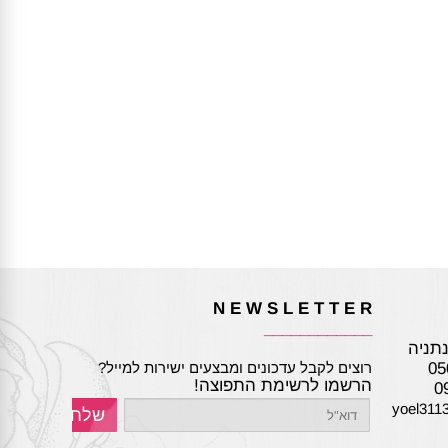
N E W S L E T T E R
____________
05
רוצים לקבל עדכונים ומבצעים ישירות למייל?
הרשמו לרשימת התפוצה!
yoel311